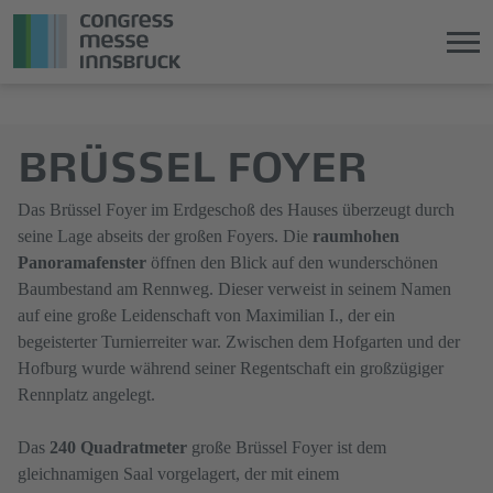
Direkt
Direkt
zum
zum
BRÜSSEL FOYER
Hauptinhalt
Hauptmenü
springen
springen
Das Brüssel Foyer im Erdgeschoß des Hauses überzeugt durch
seine Lage abseits der großen Foyers. Die
raumhohen
Panoramafenster
öffnen den Blick auf den wunderschönen
Baumbestand am Rennweg. Dieser verweist in seinem Namen
auf eine große Leidenschaft von Maximilian I., der ein
begeisterter Turnierreiter war. Zwischen dem Hofgarten und der
Hofburg wurde während seiner Regentschaft ein großzügiger
Rennplatz angelegt.
Das
240 Quadratmeter
große Brüssel Foyer ist dem
gleichnamigen Saal vorgelagert, der mit einem