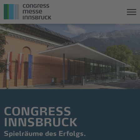
Direkt
Direkt
zum
zum
Hauptinhalt
Hauptmenü
springen
springen
CONGRESS
INNSBRUCK
Spielräume des Erfolgs.