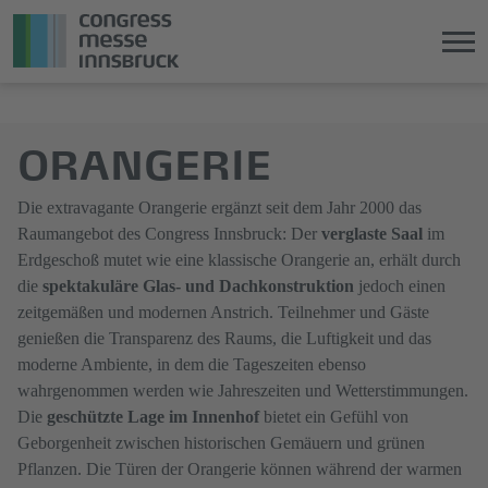
Direkt
Direkt
zum
zum
ORANGERIE
Hauptinhalt
Hauptmenü
springen
springen
Die extravagante Orangerie ergänzt seit dem Jahr 2000 das
Raumangebot des Congress Innsbruck: Der
verglaste Saal
im
Erdgeschoß mutet wie eine klassische Orangerie an, erhält durch
die
spektakuläre Glas- und Dachkonstruktion
jedoch einen
zeitgemäßen und modernen Anstrich. Teilnehmer und Gäste
genießen die Transparenz des Raums, die Luftigkeit und das
moderne Ambiente, in dem die Tageszeiten ebenso
wahrgenommen werden wie Jahreszeiten und Wetterstimmungen.
Die
geschützte Lage im Innenhof
bietet ein Gefühl von
Geborgenheit zwischen historischen Gemäuern und grünen
Pflanzen. Die Türen der Orangerie können während der warmen