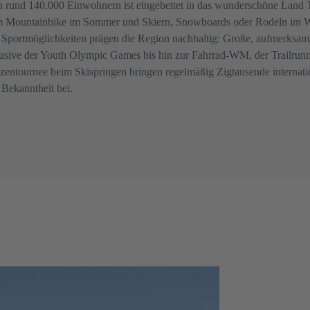
en rund 140.000 Einwohnern ist eingebettet in das wunderschöne Land 
m Mountainbike im Sommer und Skiern, Snowboards oder Rodeln im Wint
d Sportmöglichkeiten prägen die Region nachhaltig: Große, aufmerksamk
lusive der Youth Olympic Games bis hin zur Fahrrad-WM, der Trailru
entournee beim Skispringen bringen regelmäßig Zigtausende internatio
 Bekanntheit bei.