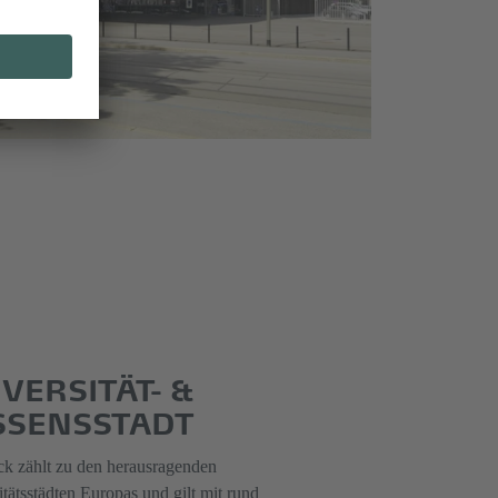
VERSITÄT- &
SSENSSTADT
ck zählt zu den herausragenden
tätsstädten Europas und gilt mit rund