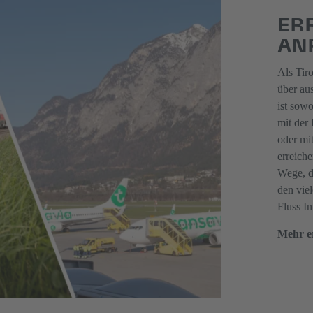
ER
AN
Als Tir
über au
ist sowo
mit der
oder mi
erreiche
Wege, d
den vie
Fluss In
Mehr e