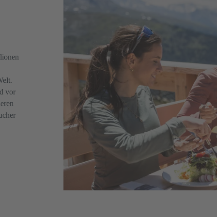
lionen
elt.
nd vor
ieren
sucher