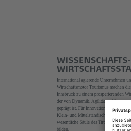
WISSENSCHAFTS-
WIRTSCHAFTSST
International agierende Unternehmen un
Wirtschaftsmotor Tourismus machen di
Innsbruck zu einem prosperierenden Wirt
der von Dynamik, Agilität und Innovati
geprägt ist. Für Innovation stehen aber 
Klein- und Mittelständischen Unternehm
wesentliche Säule des Tiroler Wirtschaft
bilden.