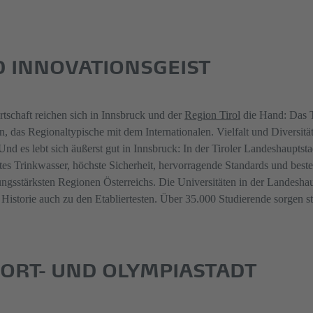
D INNOVATIONSGEIST
tschaft reichen sich in Innsbruck und der
Region Tirol
die Hand: Das T
en, das Regionaltypische mit dem Internationalen. Vielfalt und Diversit
nd es lebt sich äußerst gut in Innsbruck: In der Tiroler Landeshauptsta
nstes Trinkwasser, höchste Sicherheit, hervorragende Standards und beste
istungsstärksten Regionen Österreichs. Die Universitäten in der Landesh
istorie auch zu den Etabliertesten. Über 35.000 Studierende sorgen st
ORT- UND OLYMPIASTADT