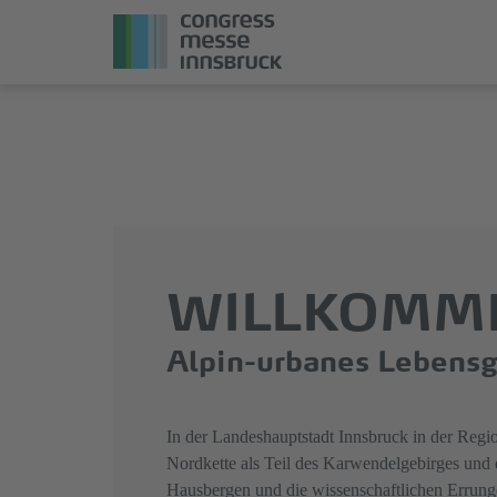
Direkt
Direkt
zum
zum
Hauptinhalt
Hauptmenü
springen
springen
WILLKOMME
Alpin-urbanes Lebensg
In der Landeshauptstadt Innsbruck in der Regio
Nordkette als Teil des Karwendelgebirges und d
Hausbergen und die wissenschaftlichen Errunge