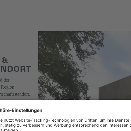
 &
ANDORT
d der
e Region
schaftsstandort,
onstreben
auch die vielen
en, die eine
sstandortes