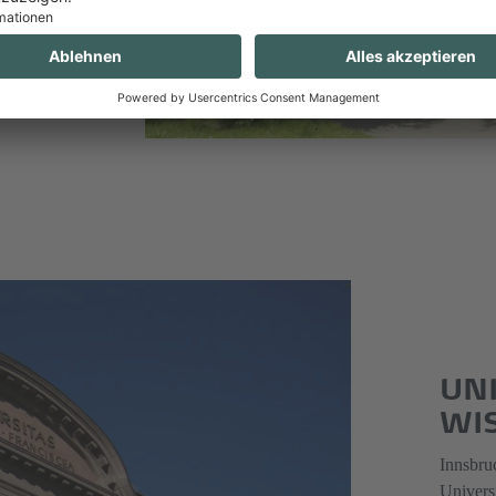
UNI
WI
Innsbru
Universi