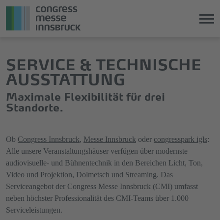
Direkt
Direkt
SERVICE & TECHNISCHE
zum
zum
Hauptinhalt
Hauptmenü
AUSSTATTUNG
springen
springen
Maximale Flexibilität für drei
Standorte.
Ob
Congress Innsbruck
,
Messe Innsbruck
oder
congresspark igls
:
Alle unsere Veranstaltungshäuser verfügen über modernste
audiovisuelle- und Bühnentechnik in den Bereichen Licht, Ton,
Video und Projektion, Dolmetsch und Streaming. Das
Serviceangebot der Congress Messe Innsbruck (CMI) umfasst
neben höchster Professionalität des CMI-Teams über 1.000
Serviceleistungen.