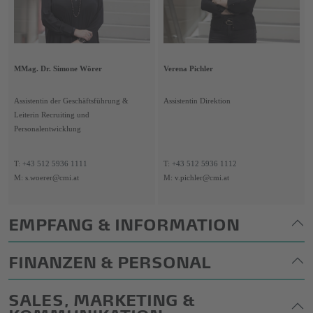
MMag. Dr. Simone Wörer
Verena Pichler
Assistentin der Geschäftsführung &
Assistentin Direktion
Leiterin Recruiting und
Personalentwicklung
T:
+43 512 5936 1111
T:
+43 512 5936 1112
M: s.woerer@cmi.at
M: v.pichler@cmi.at
EMPFANG & INFORMATION
FINANZEN & PERSONAL
SALES, MARKETING &