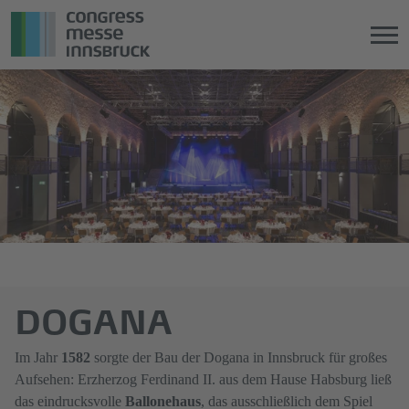
Direkt
Direkt
zum
zum
Hauptinhalt
Hauptmenü
springen
springen
DOGANA
Im Jahr
1582
sorgte der Bau der Dogana in Innsbruck für großes
Aufsehen: Erzherzog Ferdinand II. aus dem Hause Habsburg ließ
das eindrucksvolle
Ballonehaus
, das ausschließlich dem Spiel