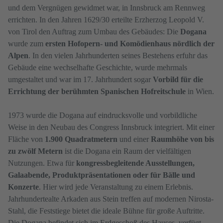
und dem Vergnügen gewidmet war, in Innsbruck am Rennweg
errichten. In den Jahren 1629/30 erteilte Erzherzog Leopold V.
von Tirol den Auftrag zum Umbau des Gebäudes: Die
Dogana
wurde zum
ersten Hofopern- und Komödienhaus nördlich der
Alpen
. In den vielen Jahrhunderten seines Bestehens erfuhr das
Gebäude eine wechselhafte Geschichte, wurde mehrmals
umgestaltet und war im 17. Jahrhundert sogar
Vorbild für die
Errichtung der berühmten
Spanischen Hofreitschule
in Wien.
1973 wurde die Dogana auf eindrucksvolle und vorbildliche
Weise in den Neubau des Congress Innsbruck integriert. Mit einer
Fläche von
1.900 Quadratmetern
und einer
Raumhöhe von bis
zu zwölf Metern
ist die Dogana ein Raum der vielfältigen
Nutzungen. Etwa für
kongressbegleitende Ausstellungen,
Galaabende, Produktpräsentationen oder für Bälle und
Konzerte
. Hier wird jede Veranstaltung zu einem Erlebnis.
Jahrhundertealte Arkaden aus Stein treffen auf modernen Nirosta-
Stahl, die Feststiege bietet die ideale Bühne für große Auftritte.
Die Dogana befindet sich im Erdgeschoß des Hauses, verfügt