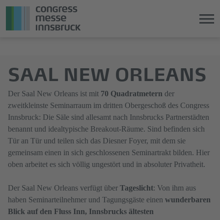
Direkt
Direkt
zum
zum
SAAL NEW ORLEANS
Hauptinhalt
Hauptmenü
springen
springen
Der Saal New Orleans ist mit
70 Quadratmetern
der
zweitkleinste Seminarraum im dritten Obergeschoß des Congress
Innsbruck: Die Säle sind allesamt nach Innsbrucks Partnerstädten
benannt und idealtypische Breakout-Räume. Sind befinden sich
Tür an Tür und teilen sich das Diesner Foyer, mit dem sie
gemeinsam einen in sich geschlossenen Seminartrakt bilden. Hier
oben arbeitet es sich völlig ungestört und in absoluter Privatheit.
Der Saal New Orleans verfügt über
Tageslicht
: Von ihm aus
haben Seminarteilnehmer und Tagungsgäste einen
wunderbaren
Blick auf den Fluss Inn, Innsbrucks ältesten