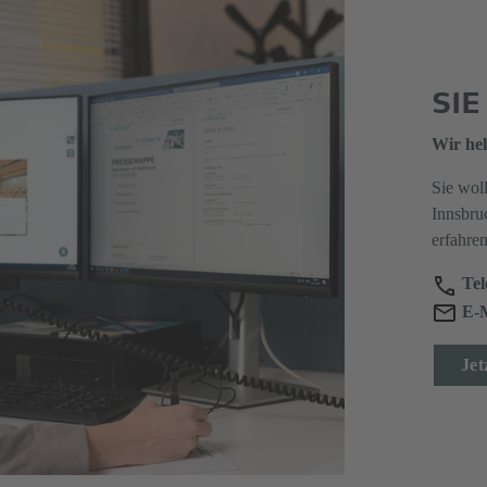
SI
Wir hel
Sie wol
Innsbru
erfahre
Tel
E-M
Jet