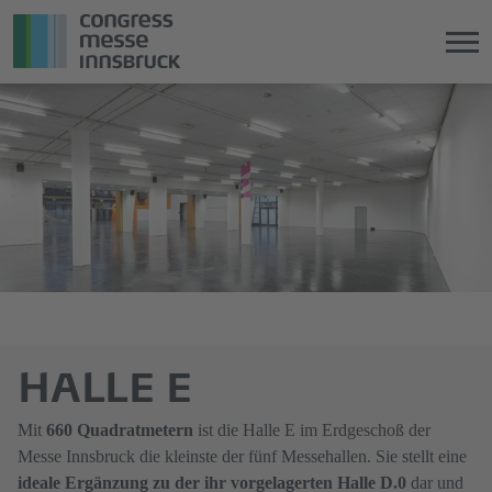
Direkt
Direkt
zum
zum
Hauptinhalt
Hauptmenü
springen
springen
HALLE E
Mit
660 Quadratmetern
ist die Halle E im Erdgeschoß der
Messe Innsbruck die kleinste der fünf Messehallen. Sie stellt eine
ideale Ergänzung zu der ihr vorgelagerten Halle D.0
dar und