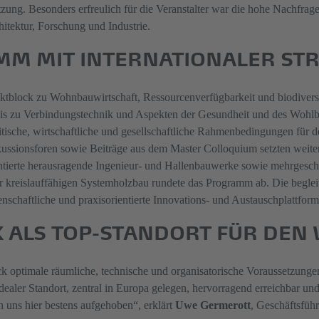
zung. Besonders erfreulich für die Veranstalter war die hohe Nachfrage 
tektur, Forschung und Industrie.
MM MIT INTERNATIONALER ST
ktblock zu Wohnbauwirtschaft, Ressourcenverfügbarkeit und biodiversitä
 zu Verbindungstechnik und Aspekten der Gesundheit und des Wohlbefi
ische, wirtschaftliche und gesellschaftliche Rahmenbedingungen für de
ssionsforen sowie Beiträge aus dem Master Colloquium setzten weitere
entierte herausragende Ingenieur- und Hallenbauwerke sowie mehrgescho
r kreislauffähigen Systemholzbau rundete das Programm ab. Die beglei
nschaftliche und praxisorientierte Innovations- und Austauschplattfor
 ALS TOP-STANDORT FÜR DEN
ck optimale räumliche, technische und organisatorische Voraussetzungen
idealer Standort, zentral in Europa gelegen, hervorragend erreichbar u
uns hier bestens aufgehoben“, erklärt
Uwe Germerott
, Geschäftsfüh