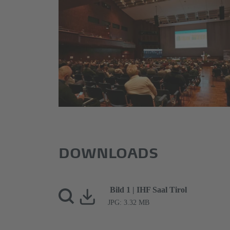
Das Internationale Holzbau-
Forum 2025 verzeichnete über
3.000 Teilnehmende aus über
40 Nationen.
© Congress Messe Innsbruck
DOWNLOADS
Bild 1 | IHF Saal Tirol
JPG: 3.32 MB