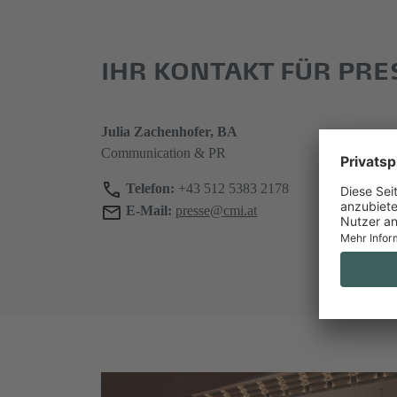
IHR KONTAKT FÜR PR
Julia Zachenhofer, BA
Communication & PR
Telefon:
+43 512 5383 2178
E-Mail:
presse@cmi.at