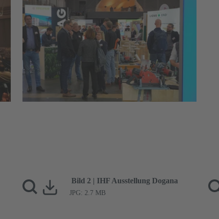
Auf der begleitenden
Fachausstellung waren die
Branchenführer der Industrie
und Praxis vertreten.
© Congress Messe Innsbruck
Bild 2 | IHF Ausstellung Dogana
JPG: 2.7 MB