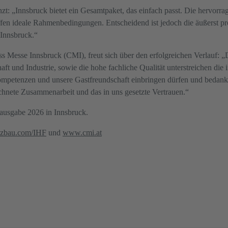
zt: „Innsbruck bietet ein Gesamtpaket, das einfach passt. Die hervorra
 ideale Rahmenbedingungen. Entscheidend ist jedoch die äußerst profe
Innsbruck.“
ss Messe Innsbruck (CMI), freut sich über den erfolgreichen Verlauf: „
haft und Industrie, sowie die hohe fachliche Qualität unterstreichen die 
ompetenzen und unsere Gastfreundschaft einbringen dürfen und bedanke
chnete Zusammenarbeit und das in uns gesetzte Vertrauen.“
msausgabe 2026 in Innsbruck.
zbau.com/IHF
und
www.cmi.at