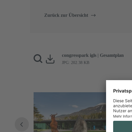
Zurück zur Übersicht
congresspark igls | Gesamtplan
JPG: 202.38 KB