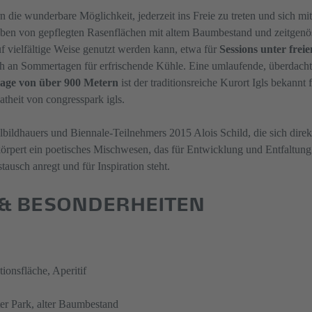
n die wunderbare Möglichkeit, jederzeit ins Freie zu treten und sich m
ben von gepflegten Rasenflächen mit altem Baumbestand und zeitgenö
f vielfältige Weise genutzt werden kann, etwa für
Sessions unter fre
ch an Sommertagen für erfrischende Kühle. Eine umlaufende, überdachte
age von über 900 Metern
ist der traditionsreiche Kurort Igls bekann
theit von congresspark igls.
lbildhauers und Biennale-Teilnehmers 2015 Alois Schild, die sich direk
örpert ein poetisches Mischwesen, das für Entwicklung und Entfaltung
usch anregt und für Inspiration steht.
 & BESONDERHEITEN
onsfläche, Aperitif
ter Park, alter Baumbestand