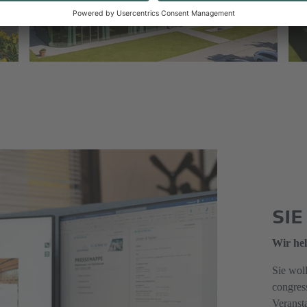
SI
Wir hel
Sie wol
congress
Veranst