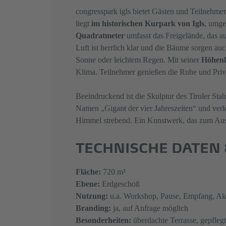
congresspark igls bietet Gästen und Teilnehmer
liegt
im historischen Kurpark von Igls
, umge
Quadratmeter
umfasst das Freigelände, das au
Luft ist herrlich klar und die Bäume sorgen au
Sonne oder leichtem Regen. Mit seiner
Höhenl
Klima. Teilnehmer genießen die Ruhe und Priva
Beeindruckend ist die Skulptur des Tiroler Stah
Namen „Gigant der vier Jahreszeiten“ und verk
Himmel strebend. Ein Kunstwerk, das zum Austa
TECHNISCHE DATEN
Fläche:
720 m²
Ebene:
Erdgeschoß
Nutzung:
u.a. Workshop, Pause, Empfang, Akti
Branding:
ja, auf Anfrage möglich​​​​
Besonderheiten:
überdachte Terrasse, gepfleg