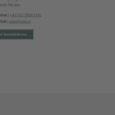
eren Sie uns.
efon
|
+43 512 5936 1192
ail
|
sales@cmi.at
zt kontaktieren